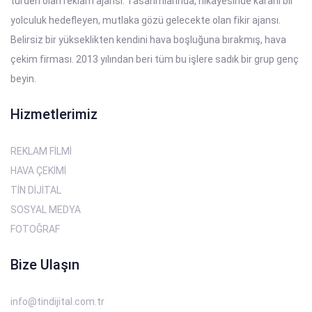
türden olan reklam ajansı. Tasarımlarında, hikayesinde kararlı bir
yolculuk hedefleyen, mutlaka gözü gelecekte olan fikir ajansı.
Belirsiz bir yükseklikten kendini hava boşluğuna bırakmış, hava
çekim firması. 2013 yılından beri tüm bu işlere sadık bir grup genç
beyin.
Hizmetlerimiz
REKLAM FİLMİ
HAVA ÇEKİMİ
TİN DİJİTAL
SOSYAL MEDYA
FOTOĞRAF
Bize Ulaşın
info@tindijital.com.tr